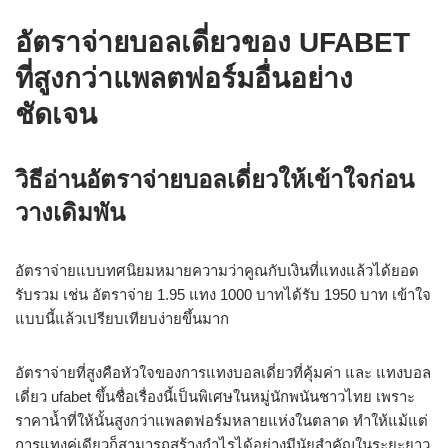
อัตราจ่ายบอลเดี่ยวของ UFABET
ที่สูงกว่าแพลตฟอร์มอื่นอย่าง
ชัดเจน
วิธีอ่านอัตราจ่ายบอลเดี่ยวให้เข้าใจก่อน
วางเดิมพัน
อัตราจ่ายแบบทศนิยมหมายความว่าคูณกับเงินที่แทงแล้วได้ยอด
รับรวม เช่น อัตราจ่าย 1.95 แทง 1000 บาทได้รับ 1950 บาท เข้าใจ
แบบนี้แล้วเปรียบเทียบง่ายขึ้นมาก
อัตราจ่ายที่สูงคือหัวใจของการแทงบอลเดี่ยวที่คุ้มค่า และ แทงบอล
เดี่ยว ufabet ขึ้นชื่อเรื่องนี้เป็นพิเศษในหมู่นักพนันชาวไทย เพราะ
ราคาน้ำที่ให้นั้นสูงกว่าแพลตฟอร์มหลายแห่งในตลาด ทำให้แม้แต่
การแทงคู่เดียวก็สามารถสร้างกำไรได้อย่างมีนัยสำคัญในระยะยาว