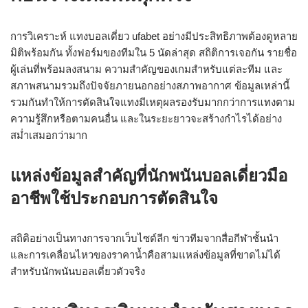
การวิเคราะห์ แทงบอลเดี่ยว ufabet อย่างมีประสิทธิภาพต้องดูหลาย
มิติพร้อมกัน ทั้งฟอร์มของทีมใน 5 นัดล่าสุด สถิติการเจอกัน รายชื่อ
ผู้เล่นที่พร้อมลงสนาม ความสำคัญของเกมสำหรับแต่ละทีม และ
สภาพสนามรวมถึงปัจจัยภายนอกอย่างสภาพอากาศ ข้อมูลเหล่านี้
รวมกันทำให้การตัดสินใจแทงมีเหตุผลรองรับมากกว่าการแทงตาม
ความรู้สึกหรือตามคนอื่น และในระยะยาวจะสร้างกำไรได้อย่าง
สม่ำเสมอกว่ามาก
แหล่งข้อมูลสำคัญที่นักพนันบอลเดี่ยวมือ
อาชีพใช้ประกอบการตัดสินใจ
สถิติอย่างเป็นทางการจากเว็บไซต์ลีก ข่าวทีมจากสื่อกีฬาชั้นนำ
และการเคลื่อนไหวของราคาน้ำคือสามแหล่งข้อมูลที่ขาดไม่ได้
สำหรับนักพนันบอลเดี่ยวตัวจริง