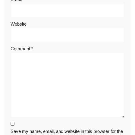
Website
Comment
*
Save my name, email, and website in this browser for the