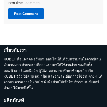
next time I comment.
เกี่ยวกับเรา
KUBET
คือแพลตฟอร์มเกมออนไลน์ที่ได้รับความสนใจจากผู้เล่น
จำนวนมาก ด้วยระบบที่ออกแบบมาให้ใช้งานง่าย รองรับทั้ง
คอมพิวเตอร์และมือถือ ผู้ใช้งานสามารถศึกษาข้อมูลเกี่ยวกับ
KUBET รีวิว วิธีสมัครสมาชิก และรายละเอียดการใช้งานต่าง ๆ ได้
จากบทความภายในเว็บไซต์ เพื่อช่วยให้เข้าใจบริการและฟีเจอร์
ต่าง ๆ ได้มากยิ่งขึ้น
ผลิตภัณฑ์