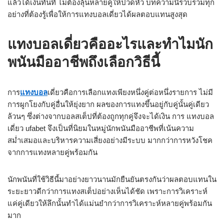
แล้วได้เงินทันที ไม่ต้องลุ้นหลายคู่ให้ปวดหัว บทความนี้รวบรวมทุก
อย่างที่ต้องรู้เพื่อให้การแทงบอลเดี่ยวได้ผลตอบแทนสูงสุด
แทงบอลเดี่ยวคืออะไรและทำไมนัก
พนันมืออาชีพถึงเลือกวิธีนี้
การ
แทงบอล
เดี่ยวคือการเลือกแทงเพียงหนึ่งคู่ต่อหนึ่งรายการ ไม่มี
การผูกโยงกับคู่อื่นให้ยุ่งยาก ผลของการแทงขึ้นอยู่กับคู่นั้นคู่เดียว
ล้วนๆ ซึ่งต่างจากบอลสเต็ปที่ต้องถูกทุกคู่จึงจะได้เงิน การ แทงบอล
เดี่ยว ufabet จึงเป็นที่นิยมในหมู่นักพนันมืออาชีพที่เน้นความ
สม่ำเสมอและบริหารความเสี่ยงอย่างมีระบบ มากกว่าการหวังโชค
จากการแทงหลายคู่พร้อมกัน
นักพนันที่ใช้วิธีนี้มาอย่างยาวนานมักยืนยันตรงกันว่าผลตอบแทนใน
ระยะยาวดีกว่าการแทงสเต็ปอย่างเห็นได้ชัด เพราะการวิเคราะห์
แค่คู่เดียวให้ลึกนั้นทำได้แม่นยำกว่าการวิเคราะห์หลายคู่พร้อมกัน
มาก