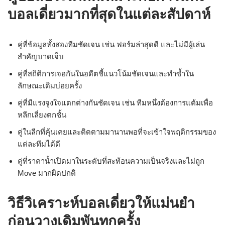
บอลเดี่ยวมากที่สุดในแต่ละสัปดาห์
คู่ที่ข้อมูลทั้งสองทีมชัดเจน เช่น ฟอร์มล่าสุดดี และไม่มีผู้เล่น
สำคัญบาดเจ็บ
คู่ที่สถิติการเจอกันในอดีตชี้แนวโน้มชัดเจนและทำซ้ำใน
ลักษณะเดิมบ่อยครั้ง
คู่ที่มีแรงจูงใจแตกต่างกันชัดเจน เช่น ทีมหนึ่งต้องการแต้มเพื่อ
หลีกเลี่ยงตกชั้น
คู่ในลีกที่คุ้นเคยและติดตามมานานพอที่จะเข้าใจพฤติกรรมของ
แต่ละทีมได้ดี
คู่ที่ราคาน้ำเปิดมาในระดับที่สะท้อนความเป็นจริงและไม่ถูก
Move มากผิดปกติ
วิธีวิเคราะห์บอลเดี่ยวให้แม่นยำ
ก่อนวางเดิมพันทุกครั้ง