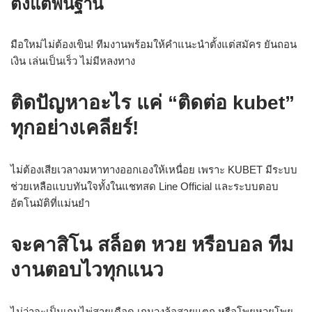
ตั้งแต่พื้นฐาน
มือใหม่ไม่ต้องเขิน! ทีมงานพร้อมให้คำแนะนำตั้งแต่สมัคร ยันถอน
เงิน เล่นเป็นเร็ว ไม่มีหลงทาง
ติดปัญหาอะไร แค่ “ติดต่อ kubet”
ทุกอย่างเคลียร์!
ไม่ต้องเสียเวลางมหาทางออกเองให้เหนื่อย เพราะ KUBET มีระบบ
ช่วยเหลือแบบทันใจทั้งในแชทสด Line Official และระบบตอบ
อัตโนมัติที่แม่นยำ
จะคาสิโน สล็อต หวย หรือบอล ทีม
งานตอบไวทุกแนว
ไม่ว่าจะเป็นเกมไพ่สายเดือด เกมวงล้อสายแตก หรือโพยหวยโพย