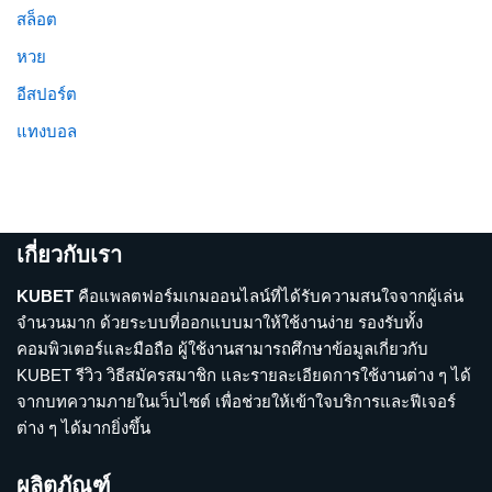
สล็อต
หวย
อีสปอร์ต
แทงบอล
เกี่ยวกับเรา
KUBET
คือแพลตฟอร์มเกมออนไลน์ที่ได้รับความสนใจจากผู้เล่น
จำนวนมาก ด้วยระบบที่ออกแบบมาให้ใช้งานง่าย รองรับทั้ง
คอมพิวเตอร์และมือถือ ผู้ใช้งานสามารถศึกษาข้อมูลเกี่ยวกับ
KUBET รีวิว วิธีสมัครสมาชิก และรายละเอียดการใช้งานต่าง ๆ ได้
จากบทความภายในเว็บไซต์ เพื่อช่วยให้เข้าใจบริการและฟีเจอร์
ต่าง ๆ ได้มากยิ่งขึ้น
ผลิตภัณฑ์