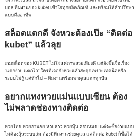
บอล ทีมงานของ kubet เข้าใจทุกผลิตภัณฑ์ และพร้อมให้คำปรึกษา
แบบมืออาชีพ
สล็อตแตกดี จังหวะต้องเป๊ะ “ติดต่อ
kubet” แล้วลุย
เกมสล็อตของ KUBET ไม่ใช่แค่ภาพสวยเสียงดี แต่ยังขึ้นชื่อเรื่อง
“แตกง่าย แตกไว” ใครที่เจอจังหวะแล้วสะดุดเพราะเทคนิคหรือ
ระบบไม่รู้ แค่ทักไป – ทีมงานพร้อมพาคุณแตกทุกบิล
อยากแทงหวยแม่นแบบเซียน ต้อง
ไม่พลาดช่องทางติดต่อ
หวยไทย หวยฮานอย หวยลาว หวยหุ้น ครบหมด! แต่จะซื้อง่ายแบบ
ไม่ต้องลุ้นระบบล่ม ต้องมีทีมงานช่วยดูแล แค่ติดต่อ kubet ก็ซื้อได้