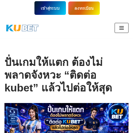
Skip
to
content
ปั่นเกมให้แตก ต้องไม่
พลาดจังหวะ “ติดต่อ
kubet” แล้วไปต่อให้สุด