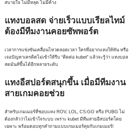
สบายใจ ไม่มีหลุด ไม่มีค้าง
แทงบอลสด จ่ายเร็วแบบเรียลไทม์
ต้องมีทีมงานคอยซัพพอร์ต
เวลาการแข่งขันเคลื่อนไหวตลอดเวลา ใครที่อยากแทงให้ทัน หรือ
เจอปัญหาเครดิตไม่เข้าให้รีบ “ติดต่อ kubet” แล้วจะรู้ว่า แทงบอล
สดมันส์ขึ้นได้อีกหลายระดับ
แทงอีสปอร์ตสนุกขึ้น เมื่อมีทีมงาน
สายเกมคอยช่วย
สำหรับเกมเมอร์ที่ชอบแทง ROV, LOL, CS:GO หรือ PUBG ไม่
ต้องกลัวว่าไม่เข้าใจระบบ เพราะ kubet มีทีมสายอีสปอร์ตโดย
เฉพาะ พร้อมตอบทุกคำถามแบบเกมเมอร์คุยกับเกมเมอร์!