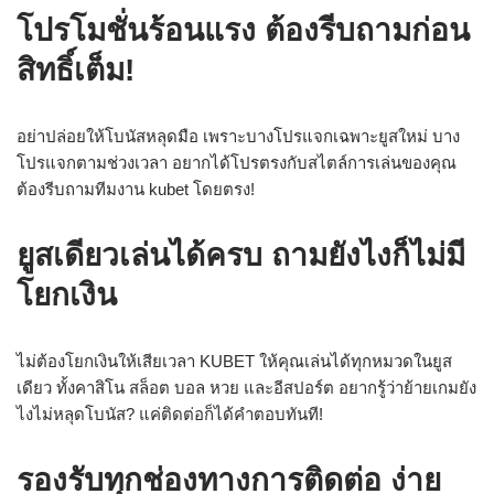
โปรโมชั่นร้อนแรง ต้องรีบถามก่อน
สิทธิ์เต็ม!
อย่าปล่อยให้โบนัสหลุดมือ เพราะบางโปรแจกเฉพาะยูสใหม่ บาง
โปรแจกตามช่วงเวลา อยากได้โปรตรงกับสไตล์การเล่นของคุณ
ต้องรีบถามทีมงาน kubet โดยตรง!
ยูสเดียวเล่นได้ครบ ถามยังไงก็ไม่มี
โยกเงิน
ไม่ต้องโยกเงินให้เสียเวลา KUBET ให้คุณเล่นได้ทุกหมวดในยูส
เดียว ทั้งคาสิโน สล็อต บอล หวย และอีสปอร์ต อยากรู้ว่าย้ายเกมยัง
ไงไม่หลุดโบนัส? แค่ติดต่อก็ได้คำตอบทันที!
รองรับทุกช่องทางการติดต่อ ง่าย