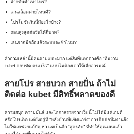
ฝากขั้นต่ำเท่าไหร่?
เล่นสล็อตค่ายไหนดี?
โปรโมชั่นวันนี้มีอะไรบ้าง?
ถอนสูงสุดต่อวันได้กี่บาท?
เล่นจากมือถือแล้วระบบจะช้าไหม?
คำถามเหล่านี้มีคนถามเยอะมาก แต่สิ่งที่แตกต่างคือ “ทีมงาน
kubet ตอบชัด ตรง เร็ว” แบบไม่ต้องเดาให้เสียอารมณ์
สายโปร สายบวก สายปั่น ถ้าไม่
ติดต่อ kubet มีสิทธิ์พลาดของดี
ความสนุก ความมันส์ และโอกาสรวยจากเว็บนี้ ไม่ได้มีแค่เกมดี
หรือโปรเด็ด แต่ยังอยู่ที่ “หลังบ้านที่แข็งแกร่ง” การติดต่อทีมงานจึง
ไม่ใช่แค่ช่วยแก้ปัญหา แต่เป็นอีก “สูตรลับ” ที่ทำให้คุณเล่นแล้ว
แตกได้บ่อยขึ้นแบบไม่รู้ตัว