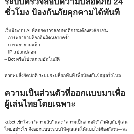
ระบบตรวจสอบความปลอดภัย 24
ชั่วโมง ป้องกันภัยคุกคามได้ทันที
เว็บมีระบบ AI ที่คอยตรวจสอบพฤติกรรมต้องสงสัย เช่น
– การพยายามล็อกอินผิดหลายครั้ง
– การพยายามแฮ็ก
– IP แปลกปลอม
– Bot หรือโปรแกรมอัตโนมัติ
หากพบสิ่งผิดปกติ ระบบจะบล็อกทันที เพื่อป้องกันข้อมูลรั่วไหล
ความเป็นส่วนตัวที่ออกแบบมาเพื่อ
ผู้เล่นไทยโดยเฉพาะ
kubet เข้าใจว่า “ความลับ” และ “ความเป็นส่วนตัว” สำคัญกับผู้เล่น
ไทยอย่างไร จึงออกแบบระบบให้คุณเล่นได้แบบไม่ต้องกังวล—จะ