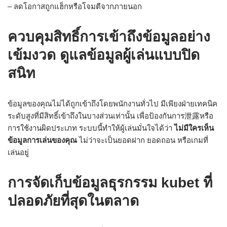
– ลดโอกาสถูกแฮ็กหรือโจมตีจากภายนอก
ควบคุมสิทธิ์การเข้าถึงข้อมูลอย่าง
เข้มงวด ดูแลข้อมูลผู้เล่นแบบปิด
สนิท
ข้อมูลของคุณไม่ได้ถูกเข้าถึงโดยพนักงานทั่วไป มีเพียงฝ่ายเทคนิค
ระดับสูงที่มีสิทธิ์เข้าถึงในบางส่วนเท่านั้น เพื่อป้องกันการ泄露หรือ
การใช้งานผิดประเภท ระบบนี้ทำให้ผู้เล่นมั่นใจได้ว่า
ไม่มีใครเห็น
ข้อมูลการเล่นของคุณ
ไม่ว่าจะเป็นยอดฝาก ยอดถอน หรือเกมที่
เล่นอยู่
การจัดเก็บข้อมูลธุรกรรม kubet ที่
ปลอดภัยที่สุดในตลาด