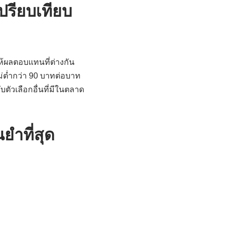
ปรียบเทียบ
้ผลตอบแทนที่ต่างกัน
ม่ต่ำกว่า 90 บาทต่อบาท
ับตัวเลือกอื่นที่มีในตลาด
ยำที่สุด