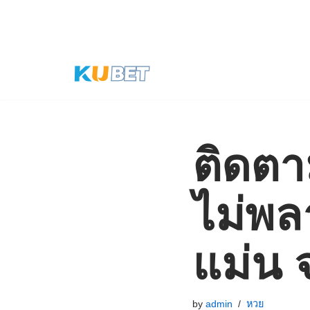
Skip
to
content
ติดตา
ไม่พล
แม่น จ
by
admin
หวย