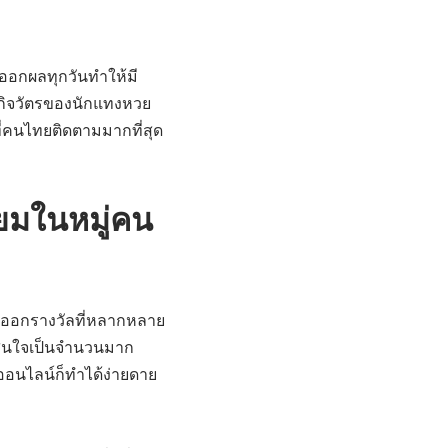
ะออกผลทุกวันทำให้มี
็นกิจวัตรของนักแทงหวย
ี่คนไทยติดตามมากที่สุด
ยมในหมู่คน
รออกรางวัลที่หลากหลาย
มาสนใจเป็นจำนวนมาก
อนไลน์ก็ทำได้ง่ายดาย