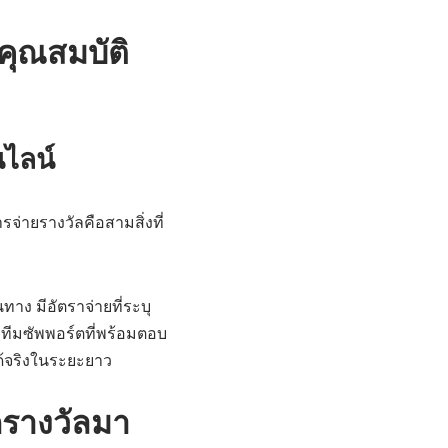
คุณสมบัติ
ไลน์
ายรางวัลคือสามสิ่งที่
ง มีอัตราจ่ายที่ระบุ
ทีมซัพพอร์ตที่พร้อมตอบ
ด้จริงในระยะยาว
กรางวัลมา