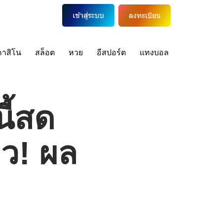
คาสิโน
สล็อต
หวย
อีสปอร์ต
แทงบอล
ี้สด
ยว! ผล