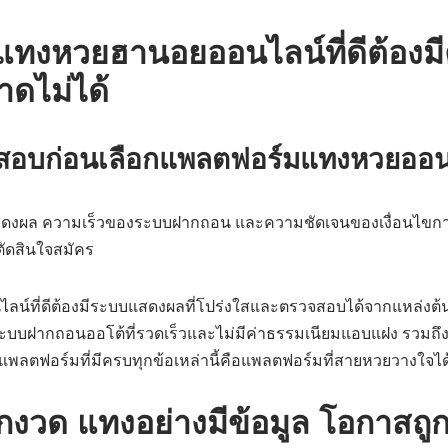
ทงหวยฮานอยออนไลน์ที่ดีต้องมี
าดไม่ได้
รวจสอบก่อนเลือกแพลตฟอร์มแทงหวยออน
งผล ความเร็วของระบบฝากถอน และความชัดเจนของเงื่อนไขการจ่
ตัดสินใจสมัคร
์ที่ดีต้องมีระบบแสดงผลที่โปร่งใสและตรวจสอบได้จากแหล่งต้นทา
ระบบฝากถอนออโต้ที่รวดเร็วและไม่มีค่าธรรมเนียมแอบแฝง รวมถึง
แพลตฟอร์มที่มีครบทุกข้อเหล่านี้คือแพลตฟอร์มที่สายหวยวางใจไ
กงวด แทงอย่างมีข้อมูล โอกาสถู