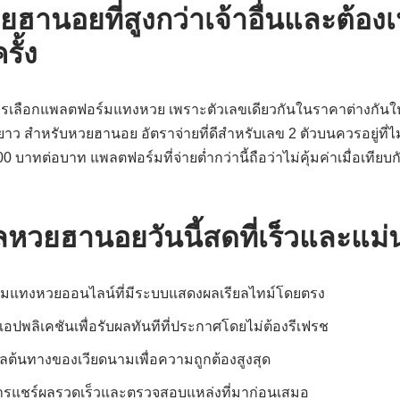
ยฮานอยที่สูงกว่าเจ้าอื่นและต้องเ
ั้ง
ารเลือกแพลตฟอร์มแทงหวย เพราะตัวเลขเดียวกันในราคาต่างกันให
าว สำหรับหวยฮานอย อัตราจ่ายที่ดีสำหรับเลข 2 ตัวบนควรอยู่ที่ไ
0 บาทต่อบาท แพลตฟอร์มที่จ่ายต่ำกว่านี้ถือว่าไม่คุ้มค่าเมื่อเทียบก
ลหวยฮานอยวันนี้สดที่เร็วและแม่น
มแทงหวยออนไลน์ที่มีระบบแสดงผลเรียลไทม์โดยตรง
อปพลิเคชันเพื่อรับผลทันทีที่ประกาศโดยไม่ต้องรีเฟรช
ลต้นทางของเวียดนามเพื่อความถูกต้องสูงสุด
ีการแชร์ผลรวดเร็วและตรวจสอบแหล่งที่มาก่อนเสมอ