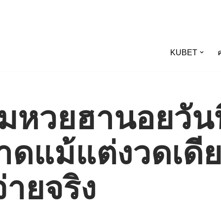
KUBET
มหวยฮานอยวันน
าดแม้แต่งวดเดี
่ายจริง