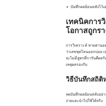
บันทึกผลย้อนหลังไว้เ
เทคนิคการวิ
โอกาสถูกรา
การวิเคราะห์ หวยฮานอยวั
ว่าเลขชุดไหนออกบ่อย เ
จะไม่มีสูตรที่การันตีผล
เหตุผลรองรับ
วิธีบันทึกสถิ
จดบันทึกผลย้อนหลังอย่าง
ง่ายและนำไปใช้ได้จริง