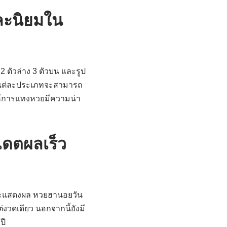
ละนิยมใน
 ตัวล่าง 3 ตัวบน และรูป
งแต่ละประเภทจะสามารถ
ำให้การแทงหวยมีความน่า
เดตผลเร็ว
ละแสดงผล หวยฮานอยวัน
่งวดเดียว นอกจากนี้ยังมี
ปี