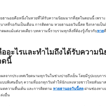
ยฮานอยคือหนึ่งในหวยที่ได้รับความนิยมมากที่สุดในตอนนี้ เพรา
รัฐบาลที่รอกันเป็นเดือน การติดตาม หวยฮานอยวันนี้สด จึงกลายเป
ลแม้แต่งวดเดียว บทความนี้รวบรวมทุกสิ่งที่ต้องรู้เกี่ยวกับ
หวย
ท
ออะไรและทำไมถึงได้รับความนิ
นี้
ผลจากประเทศเวียดนามทุกวันในช่วงบ่ายถึงเย็น โดยมีรูปแบบกา
ละรูปแบบพิเศษอื่นๆ ความที่ออกทุกวันทำให้นักแทงหวยชาวไทยหัน
มดความตื่นเต้น และการติดตาม
หวยฮานอยวันนี้สด
ผ่านช่องทางอ
่งอื่น