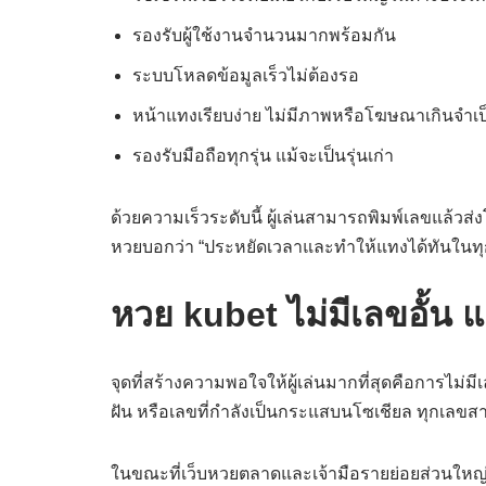
รองรับผู้ใช้งานจำนวนมากพร้อมกัน
ระบบโหลดข้อมูลเร็วไม่ต้องรอ
หน้าแทงเรียบง่าย ไม่มีภาพหรือโฆษณาเกินจำเป
รองรับมือถือทุกรุ่น แม้จะเป็นรุ่นเก่า
ด้วยความเร็วระดับนี้ ผู้เล่นสามารถพิมพ์เลขแล้วส่
หวยบอกว่า “ประหยัดเวลาและทำให้แทงได้ทันในทุก
หวย kubet ไม่มีเลขอั้น 
จุดที่สร้างความพอใจให้ผู้เล่นมากที่สุดคือการไม่
ฝัน หรือเลขที่กำลังเป็นกระแสบนโซเชียล ทุกเลข
ในขณะที่เว็บหวยตลาดและเจ้ามือรายย่อยส่วนใหญ่ช