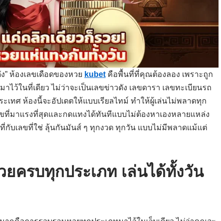
ัง” ห้องเลขเดือดของหวย
kubet
คือพื้นที่ที่คุณต้องลอง เพราะถูก
ว้ในที่เดียว ไม่ว่าจะเป็นเลขข่าวดัง เลขดารา เลขทะเบียนรถ
ะเทศ ห้องนี้จะอัปเดตให้แบบเรียลไทม์ ทำให้ผู้เล่นไม่พลาดทุก
ลขที่มาแรงที่สุดและกดแทงได้ทันทีแบบไม่ต้องหาเองหลายแหล่ง
่กับเลขที่ใช่ ลุ้นกันมันส์ ๆ ทุกงวด ทุกวัน แบบไม่มีพลาดแม้แต่
ยครบทุกประเภท เล่นได้ทั้งวัน