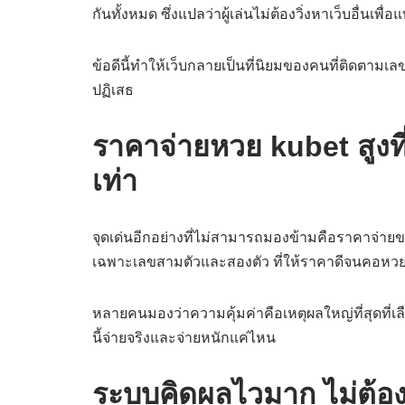
กันทั้งหมด ซึ่งแปลว่าผู้เล่นไม่ต้องวิ่งหาเว็บอื่นเพื่
ข้อดีนี้ทำให้เว็บกลายเป็นที่นิยมของคนที่ติดตามเ
ปฏิเสธ
ราคาจ่ายหวย kubet สูงที
เท่า
จุดเด่นอีกอย่างที่ไม่สามารถมองข้ามคือราคาจ่ายของ
เฉพาะเลขสามตัวและสองตัว ที่ให้ราคาดีจนคอหว
หลายคนมองว่าความคุ้มค่าคือเหตุผลใหญ่ที่สุดที่เลือ
นี้จ่ายจริงและจ่ายหนักแค่ไหน
ระบบคิดผลไวมาก ไม่ต้อง