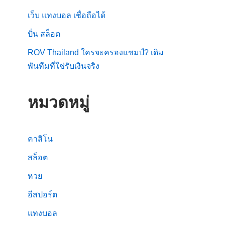
เว็บ แทงบอล เชื่อถือได้
ปั่น สล็อต
ROV Thailand ใครจะครองแชมป์? เดิม
พันทีมที่ใช่รับเงินจริง
หมวดหมู่
คาสิโน
สล็อต
หวย
อีสปอร์ต
แทงบอล