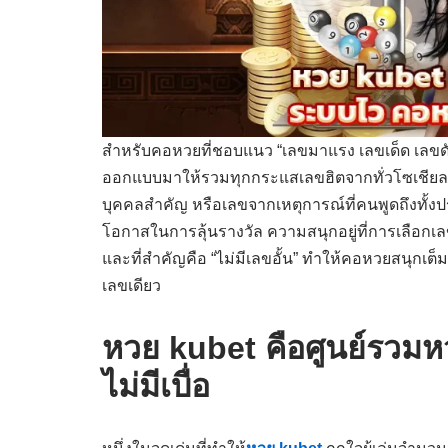
สำหรับคอหวยที่ชอบแนว “เลขมาแรง เลขเด็ด เลขด
ออกแบบมาให้รวมทุกกระแสเลขฮิตจากทั่วโซเชียลมาไ
บุคคลสำคัญ หรือเลขจากเหตุการณ์ที่คนพูดถึงทั้งปร
โอกาสในการลุ้นรางวัล ความสนุกอยู่ที่การเลือกเ
และที่สำคัญคือ “ไม่มีเลขอั้น” ทำให้คอหวยสนุกเต็มที
เลขเดียว
หวย kubet คือศูนย์รวมหว
ไม่มีเบื่อ