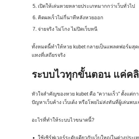
เปิดให้เล่นหวยหลายประเภทมากกว่าเว็บทั่วไป
คิดผลเร็วไม่กี่นาทีหลังหวยออก
จ่ายจริง ไม่โกง ไม่ปิดเว็บหนี
ทั้งหมดนี้ทำให้หวย kubet กลายเป็นแพลตฟอร์มสุดค
แทงที่เสถียรจริง
ระบบไวทุกขั้นตอน แค่คลิ
หัวใจสำคัญของหวย kubet คือ “ความเร็ว” ตั้งแต่การเ
ปัญหาเว็บค้าง เว็บเด้ง หรือโพยไม่ส่งทันที่ผู้เล่นพบเ
อะไรที่ทำให้ระบบไวขนาดนี้?
ใช้เซิร์ฟเวอร์ระดับเดียวกับเว็บใหญ่ในต่างประเ