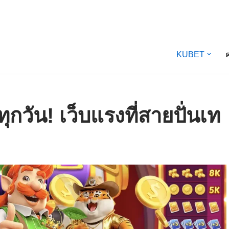
KUBET
กวัน! เว็บแรงที่สายปั่นเท