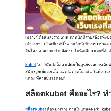
เพราะนี่คือแหล่งรวมเกมแตกหนักที่สายสล็อตทั้งประเ
เข้าวงการ หรือเซียนที่ปั่นมาแล้วนับพันรอบ ทุกคนต่
ลื่นไหล เกมเยอะ ค่ายดังครบ โบนัสเพียบ และที่สำค
kubet
ไม่ได้มีแค่สล็อต แต่ยังเป็นศูนย์รวมการเ
สมัครยูสเดียวเล่นได้หมดไม่ต้องโยกเงิน วันนี้เราจะพ
แหละ ที่สายปั่นรอคอย!”
สล็อตkubet คืออะไร? ทำ
สล็อตkubet
คือหมวดเกมภายในแพลตฟอร์ม kubet ที