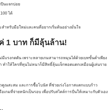
สปินแจกบ่อย
100 ได้
มาะสำหรับมือใหม่และคนที่อยากเริ่มต้นอย่างมั่นใจ
 1 บาท ก็มีลุ้นล้าน!
ไม่มีแรงกดดัน เพราะหลายเกมสามารถหมุนได้ด้วยเบทขั้นต่ำเพียง
า ทำให้ใครที่ทุนไม่หนาก็มีสิทธิ์ลุ้นแจ็กพอตแตกเหมือนผู้เล่นราย
 ตัวคูณสะสม และการซื้อโบนัส ที่ช่วยเร่งโอกาสแตกแบบก้าว
รือเกมที่จ่ายหนักเป็นรอบ เพื่อปรับสไตล์การปั่นให้เหมาะกับตัวเอง