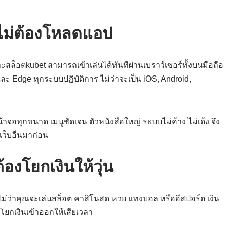
่ ไม่ต้องโหลดแอป
พราะสล็อตkubet สามารถเข้าเล่นได้ทันทีผ่านเบราว์เซอร์ทั้งบนมือถือ
ละ Edge ทุกระบบปฏิบัติการ ไม่ว่าจะเป็น iOS, Android,
จอทุกขนาด เมนูชัดเจน ตัวหนังสือใหญ่ ระบบไม่ค้าง ไม่เด้ง จึง
กเว็บอื่นมาก่อน
ต้องโยกเงินให้วุ่น
” ไม่ว่าคุณจะเล่นสล็อต คาสิโนสด หวย แทงบอล หรืออีสปอร์ต เงิน
โยกเงินเข้าออกให้เสียเวลา