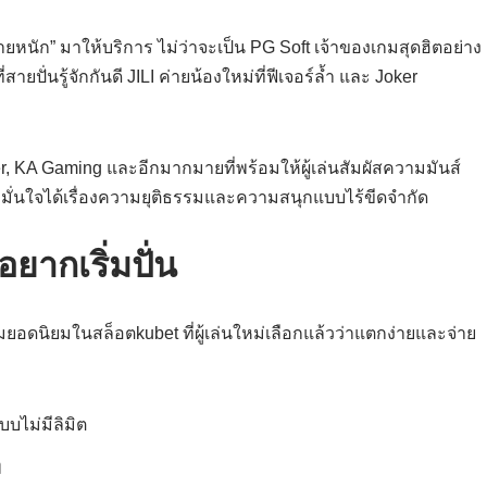
 จ่ายหนัก” มาให้บริการ ไม่ว่าจะเป็น PG Soft เจ้าของเกมสุดฮิตอย่าง
ยปั่นรู้จักกันดี JILI ค่ายน้องใหม่ที่ฟีเจอร์ล้ำ และ Joker
ger, KA Gaming และอีกมากมายที่พร้อมให้ผู้เล่นสัมผัสความมันส์
 มั่นใจได้เรื่องความยุติธรรมและความสนุกแบบไร้ขีดจำกัด
ยากเริ่มปั่น
อดนิยมในสล็อตkubet ที่ผู้เล่นใหม่เลือกแล้วว่าแตกง่ายและจ่าย
บบไม่มีลิมิต
ๆ