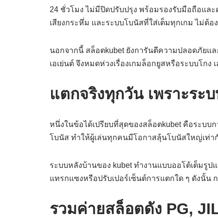
24 ชั่วโมง ไม่มีปิดปรับปรุง พร้อมรองรับมือถือแล
เสียงกระหึ่ม และระบบโบนัสที่ใส่เต็มทุกเกม ไม่ต้องสง
นอกจากนี้ สล็อตkubet ยังการันตีความปลอดภัยแล
เอเย่นต์ จึงหมดห่วงเรื่องเกมล็อกยูสหรือระบบโกง 
แตกจริงทุกวัน เพราะระบบ
หนึ่งในข้อได้เปรียบที่สุดของสล็อตkubet คือระบบก
โบนัส ทำให้ผู้เล่นทุกคนมีโอกาสลุ้นโบนัสใหญ่เท่
ระบบหลังบ้านของ kubet ทำงานแบบออโต้เต็มรูปแบ
แทรกแซงหรือปรับเปอร์เซ็นต์การแตกใด ๆ ดังนั้น กา
รวมค่ายสล็อตดัง PG, JI